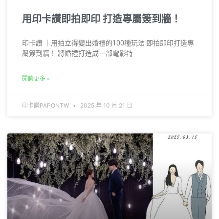
用印卡讚即拍即印 打造專屬簽到牆！
印卡讚 ｜用拍立得變出婚禮的100種玩法 即拍即印打造專
屬簽到牆！ 將婚禮打造成一部電影特
閱讀更多 »
印卡讚PAPONTW
2025 年 10 月 21 日