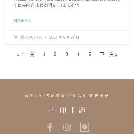
中最亮的光 康橋謝師宴 用印卡讚化
閱讀更多 »
印卡讚PAPONTW
2025 年 9 月 28 日
« 上一頁
1
2
3
5
下一頁 »
4
婚禮小物/互動遊戲/公關活動/節日慶祝