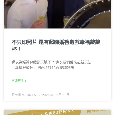
不只印照片 還有超嗨婚禮遊戲幸福敲敲
杯！
還以為婚禮遊戲都玩膩了？ 這次我們帶來超新玩法——
「幸福敲敲杯」 搭配 #拌伴酒 現調好味
閱讀更多 »
印卡讚PAPONTW
2025 年 10 月 11 日